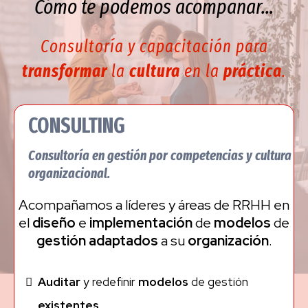
Cómo te podemos acompañar...
Consultoría y capacitación para
transformar
la
cultura
en la
práctica
.
CONSULTING
Consultoría en gestión por competencias y cultura
organizacional.
Acompañamos a líderes y áreas de RRHH en
el
diseño
e
implementación
de
modelos
de
gestión
adaptados
a su
organización
.
Auditar
y redefinir
modelos
de gestión
existentes
.